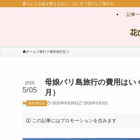
暮らしとお金を整えながら、少しずつ花ひらく毎日を。
記事一
花
ホーム
旅行
海外旅行記
母娘バリ島旅行の費用はいくら
2026
5/05
月）
2025年9月28日
2026年5月5日
海外旅行記
この記事にはプロモーションを含みます