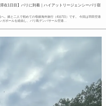
滞在1日目】バリに到着｜ハイアットリージェンシーバリ宿
リ島へ。娘と二人で初めての母娘海外旅行（4泊7日）です。 今回は羽田空港
ンガポールを経由し、バリ島デンパサール空港…