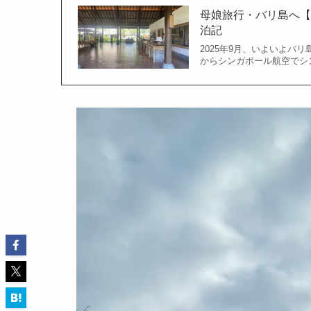
母娘旅行・バリ島へ【
泊記
2025年9月、いよいよバ
からシンガポール航空でシ