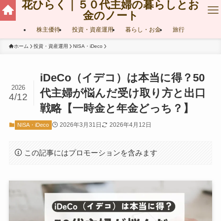
花ひらく｜５０代主婦の暮らしとお
金のノート
株主優待
投資・資産運用
暮らし・お金
旅行
ホーム
投資・資産運用
NISA・iDeco
iDeCo（イデコ）は本当に得？50
2026
代主婦が悩んだ受け取り方と出口
4/12
戦略【一時金と年金どっち？】
2026年3月31日
2026年4月12日
NISA・iDeco
この記事にはプロモーションを含みます