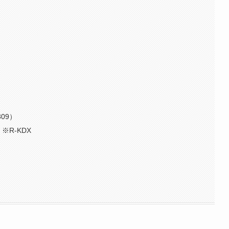
09）
※R-KDX