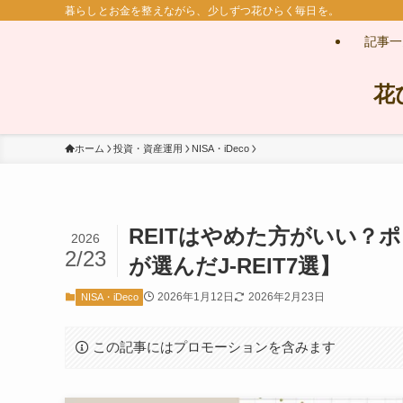
暮らしとお金を整えながら、少しずつ花ひらく毎日を。
記事一
花
ホーム
投資・資産運用
NISA・iDeco
REITはやめた方がいい？
2026
2/23
が選んだJ-REIT7選】
2026年1月12日
2026年2月23日
NISA・iDeco
この記事にはプロモーションを含みます