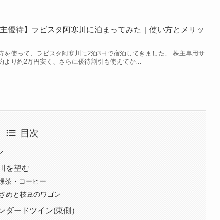
株主優待】ラビスタ阿寒川に泊まってみた｜使い方とメリッ
待を使って、ラビスタ阿寒川に2泊3日で宿泊してきました。 株主専用サ
約より約2万円安く、さらに優待割引も使えてか…
目次
ン
川を望む
緑茶・コーヒー
めざめと枝豆のワゴン
ンダードツイン(東側）