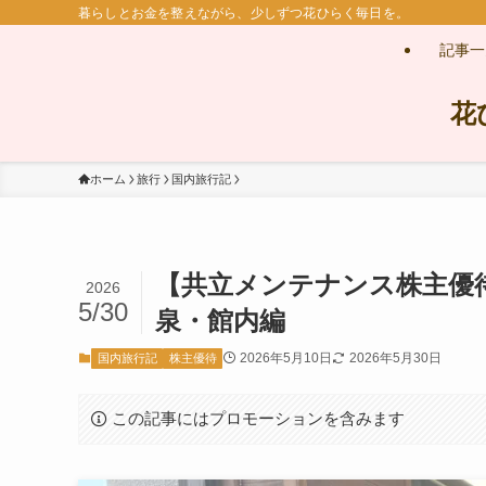
暮らしとお金を整えながら、少しずつ花ひらく毎日を。
記事一
花
ホーム
旅行
国内旅行記
【共立メンテナンス株主優
2026
5/30
泉・館内編
2026年5月10日
2026年5月30日
国内旅行記
株主優待
この記事にはプロモーションを含みます