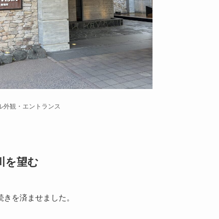
ル外観・エントランス
川を望む
続きを済ませました。