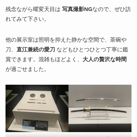
残念ながら曜変天目は
写真撮影NG
なので、ぜひ訪
れてみて下さい。
他の展示室は照明を抑えた静かな空間で、茶碗や
刀、
直江兼続の愛刀
などもひとつひとつ丁寧に鑑
賞できます。混雑もほどよく、
大人の贅沢な時間
が過ごせました。