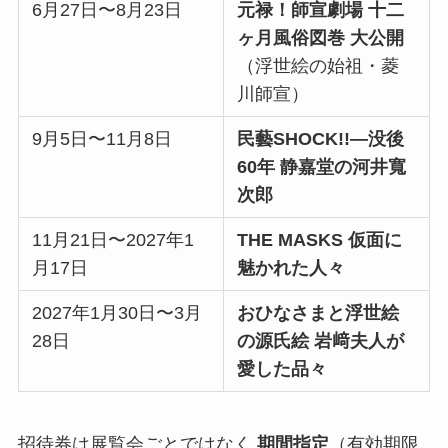
6月27日〜8月23日
元禄！師宣劇場 十二
ヶ月風俗図巻 大公開
（浮世絵の始祖・菱
川師宣）
9月5日〜11月8日
民藝SHOCK!!—没後
60年 静嘉堂の河井寬
次郎
11月21日〜2027年1
THE MASKS 仮面に
月17日
魅かれた人々
2027年1月30日〜3月
おひなさまと浮世絵
28日
の源氏絵 岩﨑夫人が
愛した品々
招待券は展覧会ごとではなく
期間指定
（有効期限