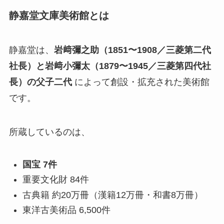
静嘉堂文庫美術館とは
静嘉堂は、
岩﨑彌之助（1851〜1908／三菱第二代
社長）と岩﨑小彌太（1879〜1945／三菱第四代社
長）の父子二代
によって創設・拡充された美術館
です。
所蔵しているのは、
国宝 7件
重要文化財 84件
古典籍 約20万冊（漢籍12万冊・和書8万冊）
東洋古美術品 6,500件