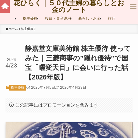
花ひらく｜５０代主婦の暮らしとお
金のノート
株主優待
投資・資産運用
暮らし・お金
旅行
ホーム
株主優待
静嘉堂文庫美術館 株主優待 使って
みた｜三菱商事の”隠れ優待”で国
2026
4/23
宝「曜変天目」に会いに行った話
【2026年版】
2025年7月5日
2026年4月23日
株主優待
この記事にはプロモーションを含みます