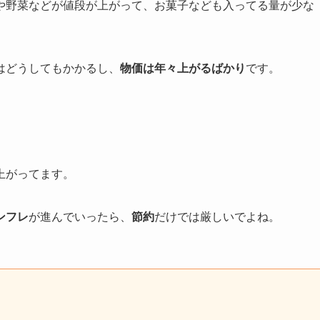
や野菜などが値段が上がって、お菓子なども入ってる量が少な
。
はどうしてもかかるし、
物価は年々上がるばかり
です。
、
上がってます。
ンフレ
が進んでいったら、
節約
だけでは厳しいでよね。