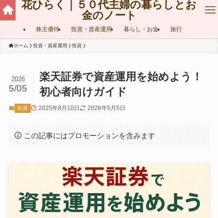
花ひらく｜５０代主婦の暮らしとお
金のノート
株主優待
投資・資産運用
暮らし・お金
旅行
ホーム
投資・資産運用
投資
楽天証券で資産運用を始めよう！
2026
5/05
初心者向けガイド
2025年8月10日
2026年5月5日
投資
この記事にはプロモーションを含みます