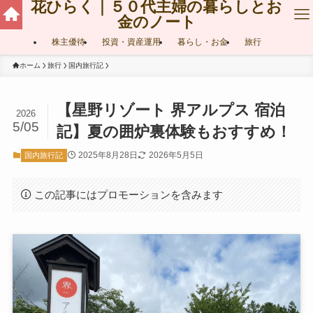
花ひらく｜５０代主婦の暮らしとお
金のノート
株主優待
投資・資産運用
暮らし・お金
旅行
ホーム
旅行
国内旅行記
【星野リゾート 界アルプス 宿泊
2026
5/05
記】夏の囲炉裏体験もおすすめ！
2025年8月28日
2026年5月5日
国内旅行記
この記事にはプロモーションを含みます