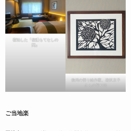
宿泊した『信濃もてなしの
間』
信州の切り絵作家、柳沢京子
さんの切り絵
ご当地楽