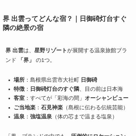
界 出雲ってどんな宿？｜日御碕灯台すぐ
隣の絶景の宿
界 出雲
は、
星野リゾート
が展開する温泉旅館ブラ
ンド
「界」
の1つ。
場所
：島根県出雲市大社町
日御碕
特徴
：
日御碕灯台のすぐ隣
、目の前は日本海
客室
：すべてが「彩海の間」
オーシャンビュー
ご当地楽
：
石見神楽
（島根に伝わる伝統芸能）
温泉
：
強塩温泉
（体の芯まで温まる塩泉）