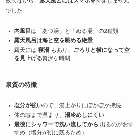
残念ながら、
露天風呂にはスマホを
持参しません
でした。
内風呂
は「あつ湯」と「ぬる湯」の2種類
露天風呂
は
海と空を眺める絶景
露天には
寝湯
もあり、
ごろりと横になって空
を見上げる
贅沢な時間
泉質の特徴
塩分が強い
ので、湯上がりにぽかぽか持続
体の芯まで温まり、
湯冷めしにくい
最後にシャワーで洗い流してから
出るのがおす
すめ（塩分が肌に残るため）