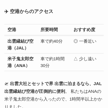
✈️ 空港からのアクセス
空港
所要時間
おすすめ度
出雲縁結び空
車で約40分
◎ 一番近い
港（JAL）
米子鬼太郎空
車で約1時間
△ 少し遠い
港（ANA）
30分
🛫
出雲大社とセットで界 出雲に泊まるなら、JAL
出雲縁結び空港が圧倒的に便利
。 私たちはANAの
米子鬼太郎空港から入ったので、1時間半以上かか
りました。