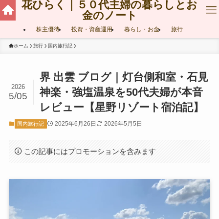
花ひらく｜５０代主婦の暮らしとお
金のノート
株主優待
投資・資産運用
暮らし・お金
旅行
ホーム
旅行
国内旅行記
界 出雲 ブログ｜灯台側和室・石見
2026
神楽・強塩温泉を50代夫婦が本音
5/05
レビュー【星野リゾート宿泊記】
2025年6月26日
2026年5月5日
国内旅行記
この記事にはプロモーションを含みます