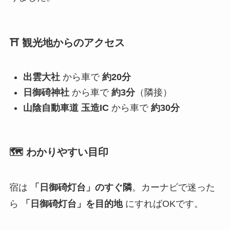
⛩️ 観光地からのアクセス
出雲大社
から車で
約20分
日御碕神社
から車で
約3分
（隣接）
山陰自動車道 玉造IC
から車で
約30分
🗺️ わかりやすい目印
宿は
「日御碕灯台」のすぐ隣
。カーナビで迷った
ら
「日御碕灯台」を目的地
にすればOKです。