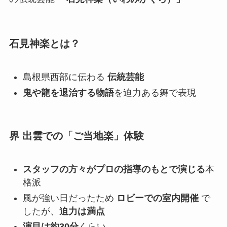
石見神楽とは？
島根県西部に伝わる
伝統芸能
鬼や龍を退治する物語
を迫力ある舞で表現
界 出雲での「ご当地楽」体験
スタッフの方々がプロの指導のもとで演じる
本
格派
風が強い日だったため
ロビーでの室内開催
で
したが、
迫力は満点
演目は約30分
くらい