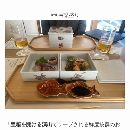
🐟 宝楽盛り
「
宝箱を開ける演出
でサーブされる鮮度抜群のお