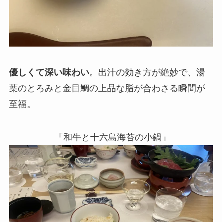
優しくて深い味わい
。出汁の効き方が絶妙で、湯
葉のとろみと金目鯛の上品な脂が合わさる瞬間が
至福。
「和牛と十六島海苔の小鍋」