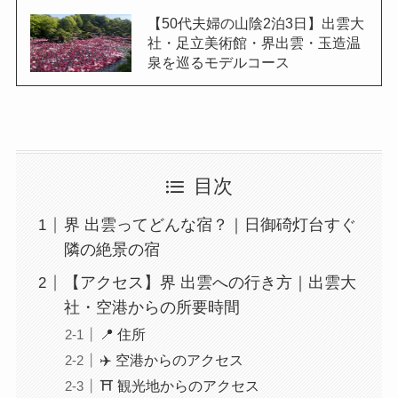
【50代夫婦の山陰2泊3日】出雲大
社・足立美術館・界出雲・玉造温
泉を巡るモデルコース
目次
界 出雲ってどんな宿？｜日御碕灯台すぐ
隣の絶景の宿
【アクセス】界 出雲への行き方｜出雲大
社・空港からの所要時間
📍 住所
✈️ 空港からのアクセス
⛩️ 観光地からのアクセス