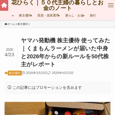
花ひらく｜５０代主婦の暮らしとお
金のノート
株主優待
投資・資産運用
暮らし・お金
旅行
ホーム
株主優待
ヤマハ発動機 株主優待 使ってみた
｜くまもんラーメンが届いた中身
2026
4/23
と2026年からの新ルールを50代株
主がレポート
2026年3月20日
2026年4月23日
株主優待
この記事にはプロモーションを含みます