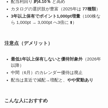
配当利回り
約4.10％
と高め
カタログの選択肢が豊富（2025年は
77種類
）
3年以上保有でポイント1,000pt増量
（100株な
ら 1,000pt → 3,000pt へ3倍に ⬆️）
注意点（デメリット）
最低1年以上保有しないと優待対象外
（2026年
以降）
中間（6月）のカレンダー優待は廃止
配当は直近で減配→増配と、
やや変動あり
こんな人におすすめ