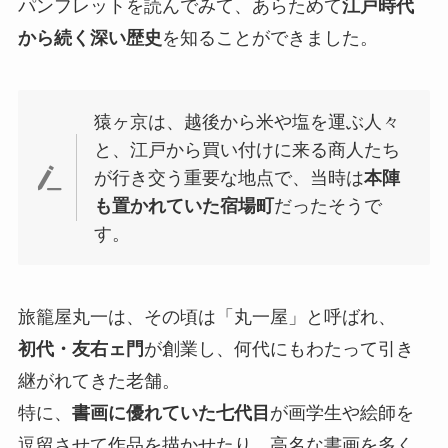
パンフレットを読んでみて、あらためて
江戸時代
から続く深い歴史
を知ることができました。
猿ヶ京は、越後から米や塩を運ぶ人々
と、江戸から買い付けに来る商人たち
が行き交う重要な地点で、当時は
本陣
も置かれていた宿場町
だったそうで
す。
旅籠屋丸一は、その頃は「丸一屋」と呼ばれ、
初代・友右ェ門
が創業し、何代にもわたって引き
継がれてきた老舗。
特に、
書画に優れていた七代目
が画学生や絵師を
逗留させて作品を描かせたり、高名な書画を多く