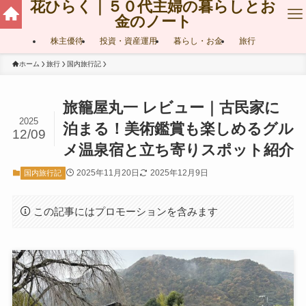
花ひらく｜５０代主婦の暮らしとお
金のノート
株主優待
投資・資産運用
暮らし・お金
旅行
ホーム
旅行
国内旅行記
旅籠屋丸一 レビュー｜古民家に
2025
泊まる！美術鑑賞も楽しめるグル
12/09
メ温泉宿と立ち寄りスポット紹介
2025年11月20日
2025年12月9日
国内旅行記
この記事にはプロモーションを含みます